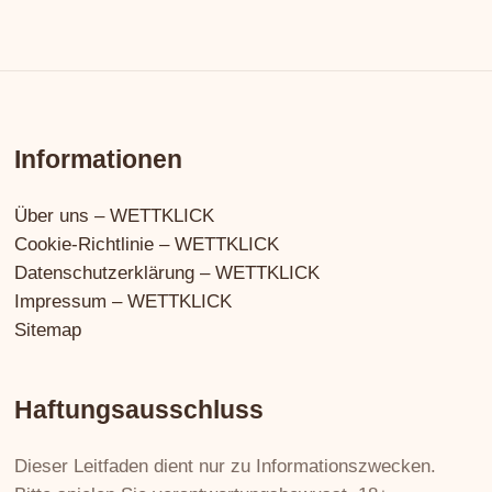
Informationen
Über uns – WETTKLICK
Cookie-Richtlinie – WETTKLICK
Datenschutzerklärung – WETTKLICK
Impressum – WETTKLICK
Sitemap
Haftungsausschluss
Dieser Leitfaden dient nur zu Informationszwecken.