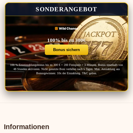
er
SONDERANGEBOT
Sc
fü
Sc
An
Mi
100% bis zu 300€
Li
Bonus sichern
u
Be
100 % Ersteinzahlungsbonus bis zu 300 € + 200 Freispiele + 3 Münzen. Bonus innerhalb von
be
48 Stunden aktivieren. Nicht genutzte Boni verfallen nach 5 Tagen. Max. Auszahlung aus
Bonusgewinnen: 10x der Einzahlung. T&C gelten.
li
An
Informationen