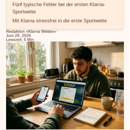
Fünf typische Fehler bei der ersten Klarna-
Sportwette
Mit Klarna stressfrei in die erste Sportwette
Redaktion «Klarna Wetten»
Juni 28, 2026
Lesezeit: 5 Min