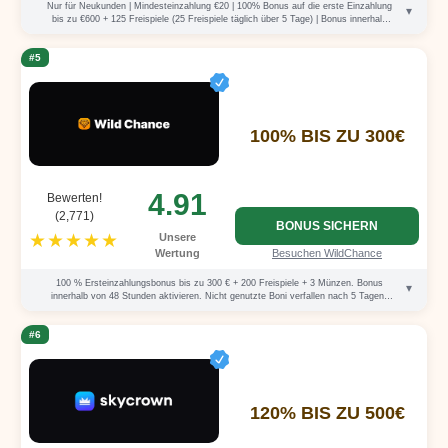
Nur für Neukunden | Mindesteinzahlung €20 | 100% Bonus auf die erste Einzahlung
bis zu €600 + 125 Freispiele (25 Freispiele täglich über 5 Tage) | Bonus innerhalb
von 7 Tagen umsetzen | Es gelten die AGB | 18+ | Glücksspiel kann süchtig
machen
#5
100% BIS ZU 300€
4.91
Bewerten!
(2,771)
BONUS SICHERN
★★★★★
Unsere
Wertung
Besuchen WildChance
100 % Ersteinzahlungsbonus bis zu 300 € + 200 Freispiele + 3 Münzen. Bonus
innerhalb von 48 Stunden aktivieren. Nicht genutzte Boni verfallen nach 5 Tagen.
Max. Auszahlung aus Bonusgewinnen: 10x der Einzahlung. T&C gelten.
#6
120% BIS ZU 500€