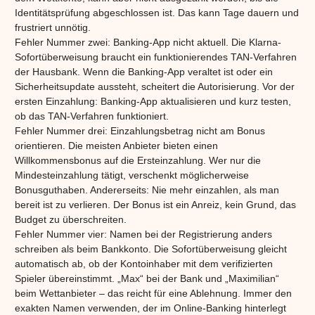
Identitätsprüfung abgeschlossen ist. Das kann Tage dauern und
frustriert unnötig.
Fehler Nummer zwei: Banking-App nicht aktuell. Die Klarna-
Sofortüberweisung braucht ein funktionierendes TAN-Verfahren
der Hausbank. Wenn die Banking-App veraltet ist oder ein
Sicherheitsupdate aussteht, scheitert die Autorisierung. Vor der
ersten Einzahlung: Banking-App aktualisieren und kurz testen,
ob das TAN-Verfahren funktioniert.
Fehler Nummer drei: Einzahlungsbetrag nicht am Bonus
orientieren. Die meisten Anbieter bieten einen
Willkommensbonus auf die Ersteinzahlung. Wer nur die
Mindesteinzahlung tätigt, verschenkt möglicherweise
Bonusguthaben. Andererseits: Nie mehr einzahlen, als man
bereit ist zu verlieren. Der Bonus ist ein Anreiz, kein Grund, das
Budget zu überschreiten.
Fehler Nummer vier: Namen bei der Registrierung anders
schreiben als beim Bankkonto. Die Sofortüberweisung gleicht
automatisch ab, ob der Kontoinhaber mit dem verifizierten
Spieler übereinstimmt. „Max“ bei der Bank und „Maximilian“
beim Wettanbieter – das reicht für eine Ablehnung. Immer den
exakten Namen verwenden, der im Online-Banking hinterlegt