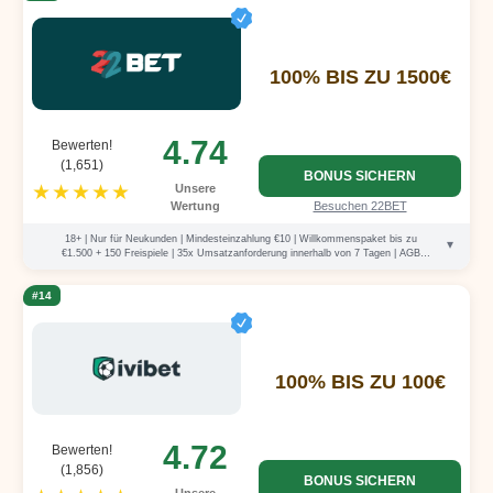
100% BIS ZU 1500€
4.74
Bewerten!
(1,651)
BONUS SICHERN
★★★★★
Unsere
Wertung
Besuchen 22BET
18+ | Nur für Neukunden | Mindesteinzahlung €10 | Willkommenspaket bis zu
€1.500 + 150 Freispiele | 35x Umsatzanforderung innerhalb von 7 Tagen | AGB
gelten
#14
100% BIS ZU 100€
4.72
Bewerten!
(1,856)
BONUS SICHERN