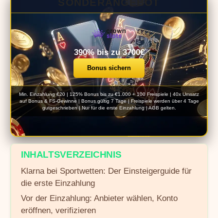
SONDERANGEBOT
390% bis zu 3700€
Bonus sichern
Min. Einzahlung €20 | 125% Bonus bis zu €1.000 + 100 Freispiele | 40x Umsatz
auf Bonus & FS-Gewinne | Bonus gültig 7 Tage | Freispiele werden über 4 Tage
gutgeschrieben | Nur für die erste Einzahlung | AGB gelten.
INHALTSVERZEICHNIS
Klarna bei Sportwetten: Der Einsteigerguide für
die erste Einzahlung
Vor der Einzahlung: Anbieter wählen, Konto
eröffnen, verifizieren