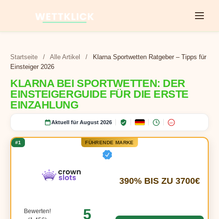
Startseite
/
Alle Artikel
/
Klarna Sportwetten Ratgeber – Tipps für
Klarna Einzahlung bei
Wettanbieter mit Klarna
Einsteiger 2026
Klarna Sportwetten
Klarna Wetten sicher?
Sportwetten – Schritt für
Klarna Sportwetten
Alle Artikel
2026 – Lizenzierte
Nachrichten
Auszahlung –
Datenschutz, TÜV &
KLARNA BEI SPORTWETTEN: DER
Schritt 2026
Bonus –
Anbieter im Vergleich
Alternativen &
Verschlüsselung
EINSTEIGERGUIDE FÜR DIE ERSTE
Willkommensbonus &
Bearbeitungszeit
EINZAHLUNG
Einzahlungsbonus
Aktuell für August 2026
18+
#1
FÜHRENDE MARKE
390% BIS ZU 3700€
5
Bewerten!