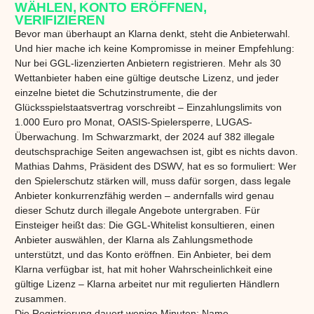
WÄHLEN, KONTO ERÖFFNEN,
VERIFIZIEREN
Bevor man überhaupt an Klarna denkt, steht die Anbieterwahl.
Und hier mache ich keine Kompromisse in meiner Empfehlung:
Nur bei GGL-lizenzierten Anbietern registrieren. Mehr als 30
Wettanbieter haben eine gültige deutsche Lizenz, und jeder
einzelne bietet die Schutzinstrumente, die der
Glücksspielstaatsvertrag vorschreibt – Einzahlungslimits von
1.000 Euro pro Monat, OASIS-Spielersperre, LUGAS-
Überwachung. Im Schwarzmarkt, der 2024 auf 382 illegale
deutschsprachige Seiten angewachsen ist, gibt es nichts davon.
Mathias Dahms, Präsident des DSWV, hat es so formuliert: Wer
den Spielerschutz stärken will, muss dafür sorgen, dass legale
Anbieter konkurrenzfähig werden – andernfalls wird genau
dieser Schutz durch illegale Angebote untergraben. Für
Einsteiger heißt das: Die GGL-Whitelist konsultieren, einen
Anbieter auswählen, der Klarna als Zahlungsmethode
unterstützt, und das Konto eröffnen. Ein Anbieter, bei dem
Klarna verfügbar ist, hat mit hoher Wahrscheinlichkeit eine
gültige Lizenz – Klarna arbeitet nur mit regulierten Händlern
zusammen.
Die Registrierung dauert wenige Minuten: Name,