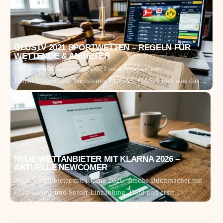
GLÜSTV 2021 SPORTWETTEN – REGELN FÜR
WETTENDE & ANBIETER
Glücksspielstaatsvertrag 2021 und Sportwetten:
Einzahlungslimits, Wettsteuer, LUGAS, OASIS und was das
für Klarna-Zahlungen bedeutet.
K
E
B
S
–
S
F
NEUE WETTANBIETER MIT KLARNA 2026 –
S
AKTUELLE NEWCOMER
2
Neue Wettanbieter mit Klarna 2026: frische Buchmacher mit
Kl
GGL-Lizenz und Sofort-Einzahlung, Boni und erste
E
Bewertungen.
be
Sp