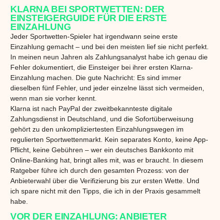
KLARNA BEI SPORTWETTEN: DER
EINSTEIGERGUIDE FÜR DIE ERSTE
EINZAHLUNG
Jeder Sportwetten-Spieler hat irgendwann seine erste
Einzahlung gemacht – und bei den meisten lief sie nicht perfekt.
In meinen neun Jahren als Zahlungsanalyst habe ich genau die
Fehler dokumentiert, die Einsteiger bei ihrer ersten Klarna-
Einzahlung machen. Die gute Nachricht: Es sind immer
dieselben fünf Fehler, und jeder einzelne lässt sich vermeiden,
wenn man sie vorher kennt.
Klarna ist nach PayPal der zweitbekannteste digitale
Zahlungsdienst in Deutschland, und die Sofortüberweisung
gehört zu den unkompliziertesten Einzahlungswegen im
regulierten Sportwettenmarkt. Kein separates Konto, keine App-
Pflicht, keine Gebühren – wer ein deutsches Bankkonto mit
Online-Banking hat, bringt alles mit, was er braucht. In diesem
Ratgeber führe ich durch den gesamten Prozess: von der
Anbieterwahl über die Verifizierung bis zur ersten Wette. Und
ich spare nicht mit den Tipps, die ich in der Praxis gesammelt
habe.
VOR DER EINZAHLUNG: ANBIETER