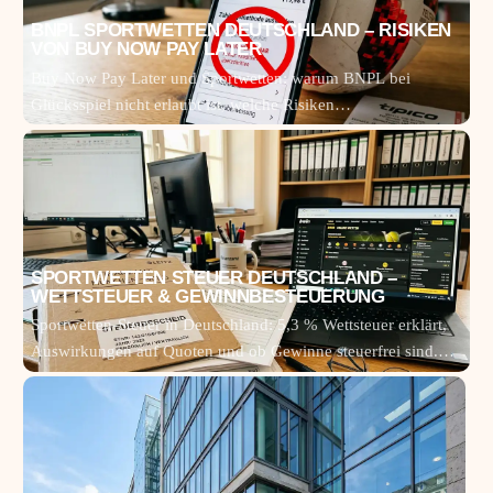
BNPL SPORTWETTEN DEUTSCHLAND – RISIKEN
VON BUY NOW PAY LATER
Buy Now Pay Later und Sportwetten: warum BNPL bei
Glücksspiel nicht erlaubt ist, welche Risiken…
SPORTWETTEN STEUER DEUTSCHLAND –
WETTSTEUER & GEWINNBESTEUERUNG
Sportwetten-Steuer in Deutschland: 5,3 % Wettsteuer erklärt,
Auswirkungen auf Quoten und ob Gewinne steuerfrei sind.…
K
S
V
–
K