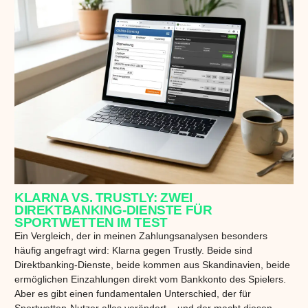
KLARNA VS. TRUSTLY: ZWEI
DIREKTBANKING-DIENSTE FÜR
SPORTWETTEN IM TEST
Ein Vergleich, der in meinen Zahlungsanalysen besonders
häufig angefragt wird: Klarna gegen Trustly. Beide sind
Direktbanking-Dienste, beide kommen aus Skandinavien, beide
ermöglichen Einzahlungen direkt vom Bankkonto des Spielers.
Aber es gibt einen fundamentalen Unterschied, der für
Sportwetten-Nutzer alles verändert – und der macht diesen