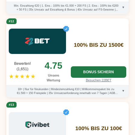
Min. Einzahlung €20 | 1. Einz.: 100% bis €1.000 + 200 FS | 2. Einz.: 100% bis €200
+ 50 FS | 35x Umsatz auf Einzahlung & Bonus | 40x Umsatz auf FS-Gewinne |
Bonus muss innerhalb 7 Tagen aktiviert werden | Umsatzerfüllung innerhalb 10
Tagen | Max. Auszahlung 6x Bonusbetrag | Nur für die ersten 2 Einzahlungen | AGB
#12
gelten.
100% BIS ZU 1500€
4.75
Bewerten!
(1,651)
BONUS SICHERN
★★★★★
Unsere
Wertung
Besuchen 22BET
18+ | Nur für Neukunden | Mindesteinzahlung €10 | Willkommenspaket bis zu
€1.500 + 150 Freispiele | 35x Umsatzanforderung innerhalb von 7 Tagen | AGB
gelten
#13
100% BIS ZU 100€