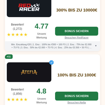
300% BIS ZU 10000€
4.77
Bewerten!
(1,272)
BONUS SICHERN
★★★★★
Unsere
Wertung
Besuchen RedRacer
Min. Einzahlung €20 | 1. Einz.: 100% bis €500 + 100 FS | 2. Einz.: 75% bis €2.000
+ 75 FS | 3. Einz.: 50% bis €2.000 + 75 FS | 4. Einz.: 25% bis €3.500 + 50 FS | 5.
Einz.: 50% bis €2.000 + 100 FS | 40x-50x Umsatz auf Bonus & FS-Gewinne |
Bonus/FS gültig 3 Tage | Max. Auszahlung 5x Einzahlung | Nur für die ersten 5
#11
Einzahlungen | AGB gelten
100% BIS ZU 1000€
4.8
Bewerten!
(1,856)
BONUS SICHERN
★★★★★
Unsere
Wertung
Besuchen Atefia