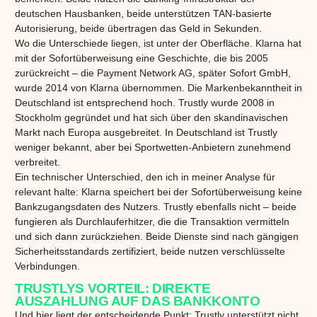
deutschen Hausbanken, beide unterstützen TAN-basierte
Autorisierung, beide übertragen das Geld in Sekunden.
Wo die Unterschiede liegen, ist unter der Oberfläche. Klarna hat
mit der Sofortüberweisung eine Geschichte, die bis 2005
zurückreicht – die Payment Network AG, später Sofort GmbH,
wurde 2014 von Klarna übernommen. Die Markenbekanntheit in
Deutschland ist entsprechend hoch. Trustly wurde 2008 in
Stockholm gegründet und hat sich über den skandinavischen
Markt nach Europa ausgebreitet. In Deutschland ist Trustly
weniger bekannt, aber bei Sportwetten-Anbietern zunehmend
verbreitet.
Ein technischer Unterschied, den ich in meiner Analyse für
relevant halte: Klarna speichert bei der Sofortüberweisung keine
Bankzugangsdaten des Nutzers. Trustly ebenfalls nicht – beide
fungieren als Durchlauferhitzer, die die Transaktion vermitteln
und sich dann zurückziehen. Beide Dienste sind nach gängigen
Sicherheitsstandards zertifiziert, beide nutzen verschlüsselte
Verbindungen.
TRUSTLYS VORTEIL: DIREKTE
AUSZAHLUNG AUF DAS BANKKONTO
Und hier liegt der entscheidende Punkt: Trustly unterstützt nicht