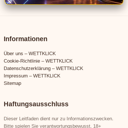
Informationen
Über uns – WETTKLICK
Cookie-Richtlinie – WETTKLICK
Datenschutzerklärung – WETTKLICK
Impressum – WETTKLICK
Sitemap
Haftungsausschluss
Dieser Leitfaden dient nur zu Informationszwecken.
Bitte spielen Sie verantwortungsbewusst. 18+