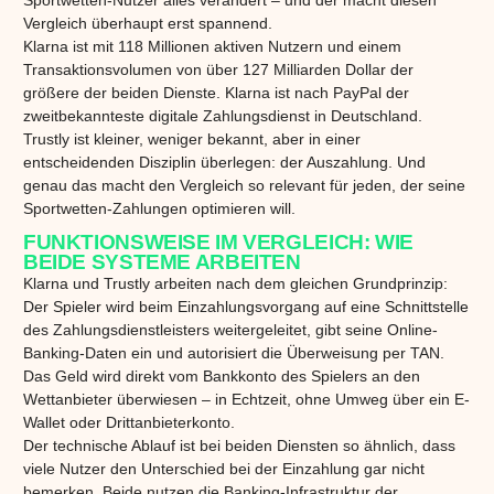
Vergleich überhaupt erst spannend.
Klarna ist mit 118 Millionen aktiven Nutzern und einem
Transaktionsvolumen von über 127 Milliarden Dollar der
größere der beiden Dienste. Klarna ist nach PayPal der
zweitbekannteste digitale Zahlungsdienst in Deutschland.
Trustly ist kleiner, weniger bekannt, aber in einer
entscheidenden Disziplin überlegen: der Auszahlung. Und
genau das macht den Vergleich so relevant für jeden, der seine
Sportwetten-Zahlungen optimieren will.
FUNKTIONSWEISE IM VERGLEICH: WIE
BEIDE SYSTEME ARBEITEN
Klarna und Trustly arbeiten nach dem gleichen Grundprinzip:
Der Spieler wird beim Einzahlungsvorgang auf eine Schnittstelle
des Zahlungsdienstleisters weitergeleitet, gibt seine Online-
Banking-Daten ein und autorisiert die Überweisung per TAN.
Das Geld wird direkt vom Bankkonto des Spielers an den
Wettanbieter überwiesen – in Echtzeit, ohne Umweg über ein E-
Wallet oder Drittanbieterkonto.
Der technische Ablauf ist bei beiden Diensten so ähnlich, dass
viele Nutzer den Unterschied bei der Einzahlung gar nicht
bemerken. Beide nutzen die Banking-Infrastruktur der