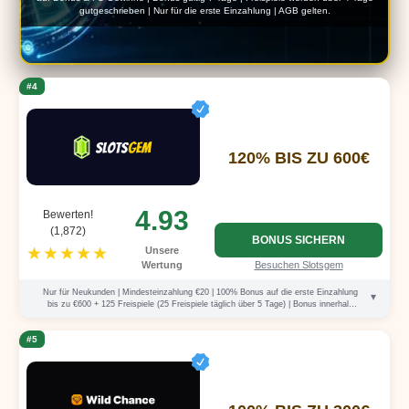
gutgeschrieben | Nur für die erste Einzahlung | AGB gelten.
#4
120% BIS ZU 600€
4.93
Bewerten!
(1,872)
BONUS SICHERN
★★★★★
Unsere
Wertung
Besuchen Slotsgem
Nur für Neukunden | Mindesteinzahlung €20 | 100% Bonus auf die erste Einzahlung
bis zu €600 + 125 Freispiele (25 Freispiele täglich über 5 Tage) | Bonus innerhalb
von 7 Tagen umsetzen | Es gelten die AGB | 18+ | Glücksspiel kann süchtig
machen
#5