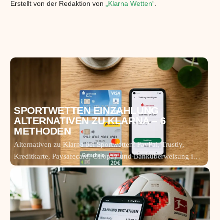
Erstellt von der Redaktion von
„Klarna Wetten“
.
SPORTWETTEN EINZAHLUNG
ALTERNATIVEN ZU KLARNA – 6
METHODEN
Alternativen zu Klarna bei Sportwetten: PayPal, Trustly,
Kreditkarte, Paysafecard, Giropay und Banküberweisung im
Überblick mit…