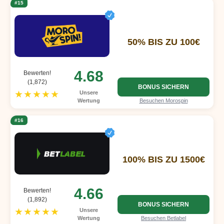
#15
50% BIS ZU 100€
4.68
Bewerten!
(1,872)
BONUS SICHERN
★★★★★
Unsere
Wertung
Besuchen Morospin
#16
100% BIS ZU 1500€
4.66
Bewerten!
(1,892)
BONUS SICHERN
★★★★★
Unsere
Wertung
Besuchen Betlabel