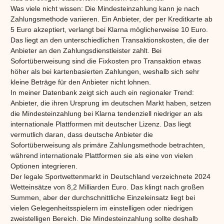
Was viele nicht wissen: Die Mindesteinzahlung kann je nach
Zahlungsmethode variieren. Ein Anbieter, der per Kreditkarte ab
5 Euro akzeptiert, verlangt bei Klarna möglicherweise 10 Euro.
Das liegt an den unterschiedlichen Transaktionskosten, die der
Anbieter an den Zahlungsdienstleister zahlt. Bei
Sofortüberweisung sind die Fixkosten pro Transaktion etwas
höher als bei kartenbasierten Zahlungen, weshalb sich sehr
kleine Beträge für den Anbieter nicht lohnen.
In meiner Datenbank zeigt sich auch ein regionaler Trend:
Anbieter, die ihren Ursprung im deutschen Markt haben, setzen
die Mindesteinzahlung bei Klarna tendenziell niedriger an als
internationale Plattformen mit deutscher Lizenz. Das liegt
vermutlich daran, dass deutsche Anbieter die
Sofortüberweisung als primäre Zahlungsmethode betrachten,
während internationale Plattformen sie als eine von vielen
Optionen integrieren.
Der legale Sportwettenmarkt in Deutschland verzeichnete 2024
Wetteinsätze von 8,2 Milliarden Euro. Das klingt nach großen
Summen, aber der durchschnittliche Einzeleinsatz liegt bei
vielen Gelegenheitsspielern im einstelligen oder niedrigen
zweistelligen Bereich. Die Mindesteinzahlung sollte deshalb