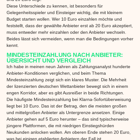
Diese Unterschiede zu kennen, ist besonders für
Gelegenheitsspieler und Einsteiger wichtig, die mit kleinem
Budget starten wollen. Wer 10 Euro einzahlen möchte und
feststellt, dass der gewählte Anbieter erst ab 20 Euro akzeptiert,
muss entweder mehr einzahlen oder den Anbieter wechseln.
Beides lässt sich vermeiden, wenn man die Bedingungen vorher
kennt.
MINDESTEINZAHLUNG NACH ANBIETER:
ÜBERSICHT UND VERGLEICH
Ich habe in meinen neun Jahren als Zahlungsanalyst hunderte
Anbieter-Konditionen verglichen, und beim Thema
Mindesteinzahlung zeigt sich ein klares Muster. Die Mehrheit
der lizenzierten deutschen Wettanbieter bewegt sich in einem
engen Korridor, aber es gibt Ausreißer in beide Richtungen.
Die häufigste Mindesteinzahlung bei Klarna-Sofortüberweisung
liegt bei 10 Euro. Das ist der Betrag, den die meisten großen
und mittelgroßen Anbieter als Untergrenze ansetzen. Einige
Anbieter gehen auf 5 Euro herunter – das sind typischerweise
jüngere Plattformen, die mit niedrigen Einstiegshürden
Neukunden anlocken wollen. Am oberen Ende stehen 20 Euro,
was bei einigen etablierten Anbietern der Fall ist.