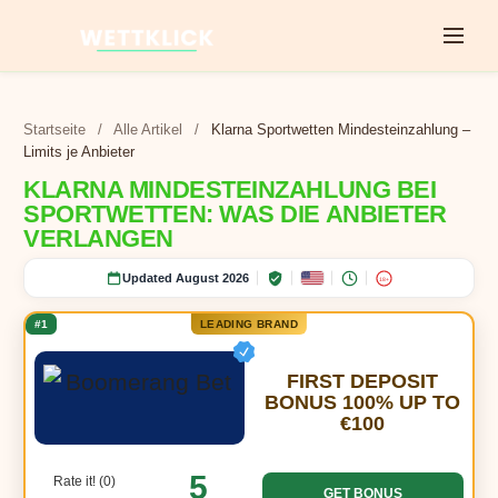
Startseite
/
Alle Artikel
/
Klarna Sportwetten Mindesteinzahlung –
Klarna Einzahlung bei
Wettanbieter mit Klarna
Limits je Anbieter
Klarna Sportwetten
Klarna Wetten sicher?
Sportwetten – Schritt für
Klarna Sportwetten
Alle Artikel
2026 – Lizenzierte
Nachrichten
Auszahlung –
Datenschutz, TÜV &
KLARNA MINDESTEINZAHLUNG BEI
Schritt 2026
Bonus –
Anbieter im Vergleich
Alternativen &
Verschlüsselung
SPORTWETTEN: WAS DIE ANBIETER
Willkommensbonus &
Bearbeitungszeit
VERLANGEN
Einzahlungsbonus
Updated August 2026
18+
#1
LEADING BRAND
FIRST DEPOSIT
BONUS 100% UP TO
€100
5
Rate it! (0)
GET BONUS