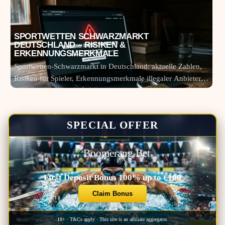
K
2
–
L
SPORTWETTEN SCHWARZMARKT
A
DEUTSCHLAND – RISIKEN &
I
ERKENNUNGSMERKMALE
V
Sportwetten-Schwarzmarkt in Deutschland: aktuelle Zahlen,
We
Risiken für Spieler, Erkennungsmerkmale illegaler Anbieter
mi
und warum die Zahlungsmethode…
Kl
in
De
SPECIAL OFFER
li
B
i
Ve
n
First Deposit Bonus 100% up to €100
Li
Claim Bonus
B
u
18+ · T&Cs apply · This site is an affiliate aggregator.
E