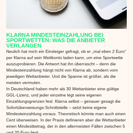
KLARNA MINDESTEINZAHLUNG BEI
SPORTWETTEN: WAS DIE ANBIETER
VERLANGEN
Neulich hat mich ein Einsteiger gefragt, ob er „mal eben 2 Euro“
per Klarna auf sein Wettkonto laden kann, um eine Sportwette
auszuprobieren. Die Antwort hat ihn überrascht – denn die
Mindesteinzahlung hängt nicht von Klarna ab, sondern vom
jeweiligen Wettanbieter. Und die Spanne ist größer, als die
meisten vermuten.
In Deutschland haben mehr als 30 Wettanbieter eine gültige
GGL-Lizenz, und jeder einzelne legt seine eigenen
Einzahlungsgrenzen fest. Klarna selbst – genauer gesagt die
Sofortüberweisungs-Schnittstelle – setzt keine eigene
Mindesteinzahlung voraus. Theoretisch könnte man auch einen
Cent überweisen. In der Praxis definieren aber die Wettanbieter
einen Mindestbetrag, der in den allermeisten Fällen zwischen 5
und 20 Euro liegt.