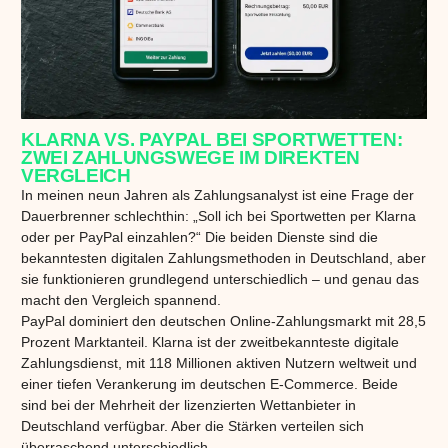
KLARNA VS. PAYPAL BEI SPORTWETTEN:
ZWEI ZAHLUNGSWEGE IM DIREKTEN
VERGLEICH
In meinen neun Jahren als Zahlungsanalyst ist eine Frage der
Dauerbrenner schlechthin: „Soll ich bei Sportwetten per Klarna
oder per PayPal einzahlen?“ Die beiden Dienste sind die
bekanntesten digitalen Zahlungsmethoden in Deutschland, aber
sie funktionieren grundlegend unterschiedlich – und genau das
macht den Vergleich spannend.
PayPal dominiert den deutschen Online-Zahlungsmarkt mit 28,5
Prozent Marktanteil. Klarna ist der zweitbekannteste digitale
Zahlungsdienst, mit 118 Millionen aktiven Nutzern weltweit und
einer tiefen Verankerung im deutschen E-Commerce. Beide
sind bei der Mehrheit der lizenzierten Wettanbieter in
Deutschland verfügbar. Aber die Stärken verteilen sich
überraschend unterschiedlich.