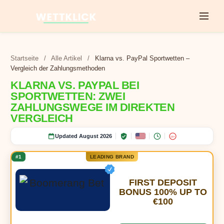
Startseite
/
Alle Artikel
/
Klarna vs. PayPal Sportwetten –
Klarna Einzahlung bei
Wettanbieter mit Klarna
Vergleich der Zahlungsmethoden
Klarna Sportwetten
Klarna Wetten sicher?
Sportwetten – Schritt für
Klarna Sportwetten
Alle Artikel
2026 – Lizenzierte
Nachrichten
Auszahlung –
Datenschutz, TÜV &
KLARNA VS. PAYPAL BEI
Schritt 2026
Bonus –
Anbieter im Vergleich
Alternativen &
Verschlüsselung
SPORTWETTEN: ZWEI
Willkommensbonus &
Bearbeitungszeit
ZAHLUNGSWEGE IM DIREKTEN
Einzahlungsbonus
VERGLEICH
Updated August 2026
18+
#1
LEADING BRAND
FIRST DEPOSIT
BONUS 100% UP TO
€100