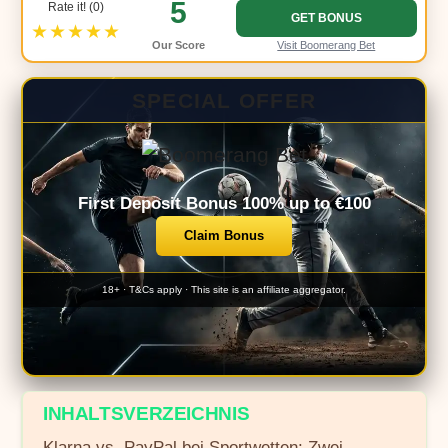
5
Rate it! (0)
GET BONUS
★★★★★
Our Score
Visit Boomerang Bet
SPECIAL OFFER
First Deposit Bonus 100% up to €100
Claim Bonus
18+ · T&Cs apply · This site is an affiliate aggregator.
INHALTSVERZEICHNIS
Klarna vs. PayPal bei Sportwetten: Zwei