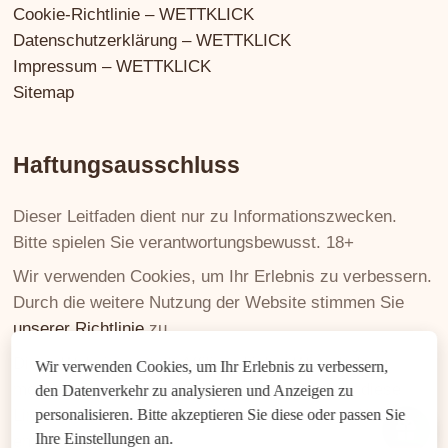
Cookie-Richtlinie – WETTKLICK
Datenschutzerklärung – WETTKLICK
Impressum – WETTKLICK
Sitemap
Haftungsausschluss
Dieser Leitfaden dient nur zu Informationszwecken.
Bitte spielen Sie verantwortungsbewusst. 18+
Wir verwenden Cookies, um Ihr Erlebnis zu verbessern.
Durch die weitere Nutzung der Website stimmen Sie
unserer Richtlinie
zu.
Diese Website enthält Affiliate-Links. Wir erhalten
Wir verwenden Cookies, um Ihr Erlebnis zu verbessern,
möglicherweise eine Provision, wenn Sie über diese
den Datenverkehr zu analysieren und Anzeigen zu
Links einkaufen, ohne dass Ihnen zusätzliche Kosten
personalisieren. Bitte akzeptieren Sie diese oder passen Sie
Ihre Einstellungen an.
entstehen.